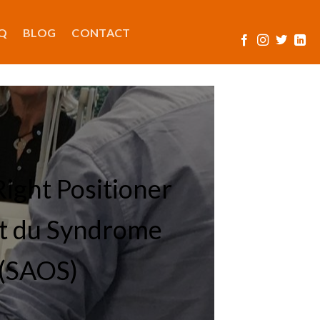
Q
BLOG
CONTACT
Right Positioner
et du Syndrome
 (SAOS)