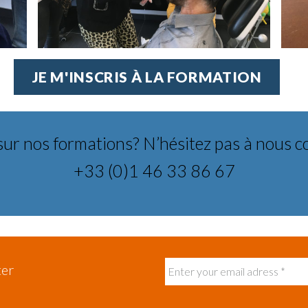
JE M'INSCRIS À LA FORMATION
sur nos formations? N’hésitez pas à nous c
+33 (0)1 46 33 86 67
ter