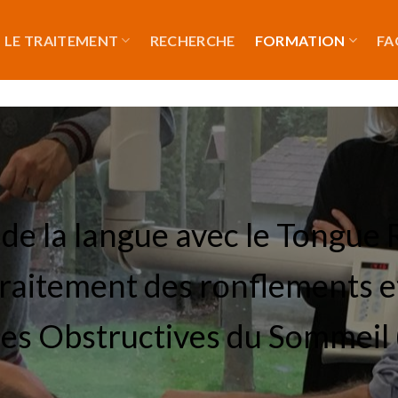
LE TRAITEMENT
RECHERCHE
FORMATION
FA
de la langue avec le Tongue 
 traitement des ronflements 
es Obstructives du Sommeil